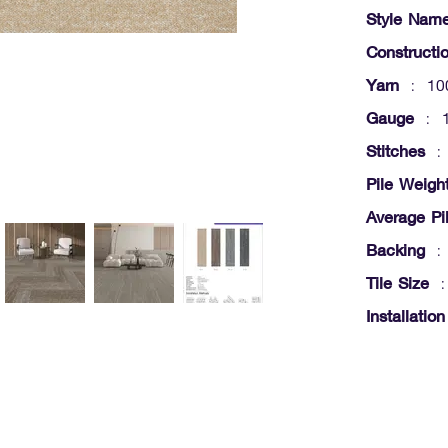
Style Nam
Constructi
Yarn
: 100
Gauge
: 1
Stitches
: 
Pile Weigh
Average Pi
Backing
: 
Tile Size
:
Installatio