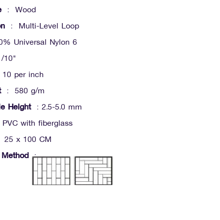
e
: Wood
on
: Multi-Level Loop
% Universal Nylon 6
/10"
10 per inch
t
: 580 g/m
le Height
: 2.5-5.0 mm
PVC with fiberglass
 25 x 100 CM
n Method
: