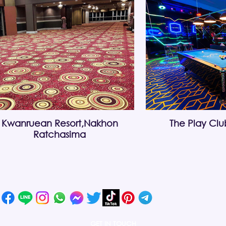
Kwanruean Resort,Nakhon
The Play Cl
Ratchasima
GET IN TOUCH