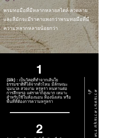
พรมทอมือที่มีหลากหลายสไตล์ ลวดลาย
และสีมักจะมีราคาแพงกว่าพรมทอมือที่มี
ความหลากหลายน้อยกว่า
1
(Silk)
: เป็นวัสดุที่ทำจากเส้นใย
ธรรมชาติที่ได้จากตัวไหม มีลักษณะ
นุ่มนวล สวยงาม หรูหรา ทนทานต่อ
ต่ำ
ค
ว
า
ม
ห
น
า
ค
ว
า
ม
นุ่
ม
ร
า
ค
า
เ
รี
ย
ง
จ
า
ก
สู
ง
ไ
ป
การสึกหรอ แต่ราคาก็สูงมาก เหมาะ
สำหรับใช้ในห้องนอน ห้องนั่งเล่น หรือ
พื้นที่ที่ต้องการความหรูหรา
2