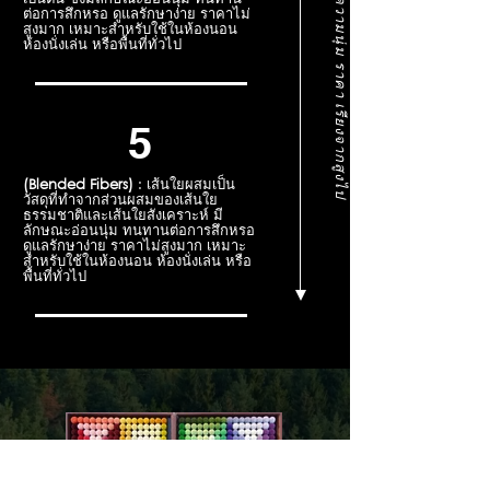
ค
ว
า
ม
ห
น
า
ค
ว
า
ม
นุ่
ม
ร
า
ค
า
เ
รี
ย
ง
จ
า
ก
สู
ง
ไ
ป
ต่อการสึกหรอ ดูแลรักษาง่าย ราคาไม่
สูงมาก เหมาะสำหรับใช้ในห้องนอน
ห้องนั่งเล่น หรือพื้นที่ทั่วไป
5
(Blended Fibers)
: เส้นใยผสมเป็น
วัสดุที่ทำจากส่วนผสมของเส้นใย
ธรรมชาติและเส้นใยสังเคราะห์ มี
ลักษณะอ่อนนุ่ม ทนทานต่อการสึกหรอ
ดูแลรักษาง่าย ราคาไม่สูงมาก เหมาะ
สำหรับใช้ในห้องนอน ห้องนั่งเล่น หรือ
พื้นที่ทั่วไป