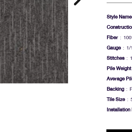
Style Name
Constructi
Fiber
: 10
Gauge
: 1/
Stitches
: 1
Pile Weight
Average Pil
Backing
: P
Tile Size
: 
Installatio