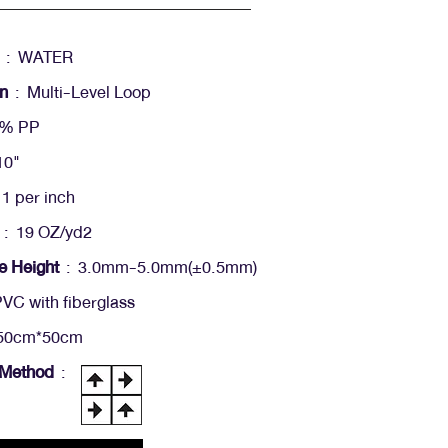
: WATER
on
: Multi-Level Loop
0% PP
10"
1 per inch
: 19 OZ/yd2
e Height
: 3.0mm-5.0mm(+-0.5mm)
VC with fiberglass
50cm*50cm
n Method
: