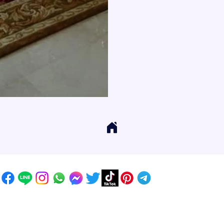
GET IN TOUCH
Address
: 55/10, 55/12 Moo 3 ,Lam Luk Ka, Lam Luk Ka,
Pathum Thani 12150 THAILAND