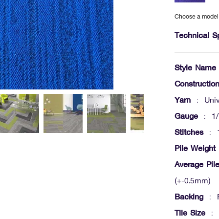
Choose a model
Technical Sp
Style Name
Constructio
Yarn
: Unive
Gauge
: 1/
Stitches
: 1
Pile Weight
Average Pil
(+-0.5mm)
Backing
: P
Tile Size
: 