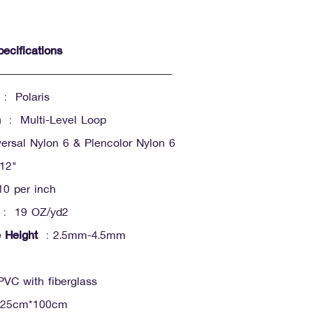
ecifications
: Polaris
n
: Multi-Level Loop
rsal Nylon 6 & Plencolor Nylon 6
12"
0 per inch
: 19 OZ/yd2
e Height
: 2.5mm-4.5mm
VC with fiberglass
25cm*100cm