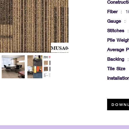
Construct
Fiber
: 1
Gauge
: 
Stitches
:
Pile Weig
Average P
Backing
: 
Tile Size
Installati
DOWNL