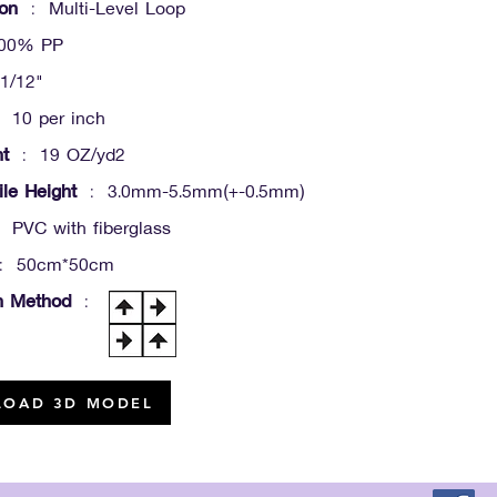
ion
: Multi-Level Loop
00% PP
1/12"
 10 per inch
ht
: 19 OZ/yd2
ile Height
: 3.0mm-5.5mm(+-0.5mm)
PVC with fiberglass
: 50cm*50cm
on Method
:
OAD 3D MODEL