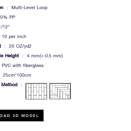
on
: Multi-Level Loop
0% PP
/12"
10 per inch
t
: 20 OZ/yd2
le Height
: 4 mm(+-0.5 mm)
PVC with fiberglass
 25cm*100cm
on Method
:
OAD 3D MODEL