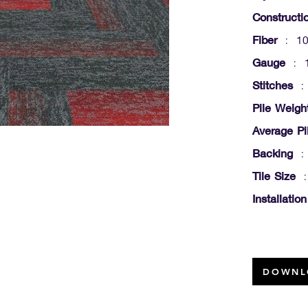
Constructi
Fiber
: 10
Gauge
: 1
Stitches
: 
Pile Weigh
Average Pi
Backing
: 
Tile Size
:
Installati
DOWNL