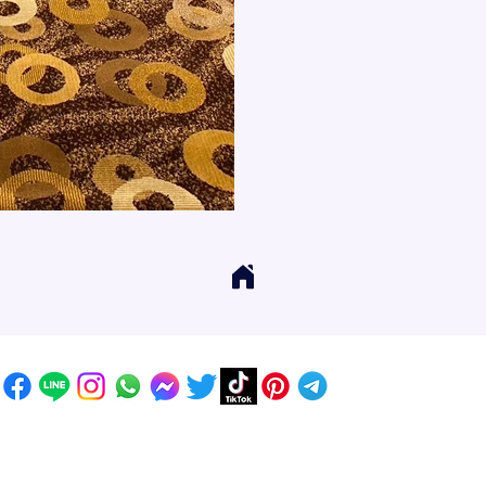
GET IN TOUCH
Address
: 55/10, 55/12 Moo 3 ,Lam Luk Ka, Lam Luk Ka,
Pathum Thani 12150 THAILAND